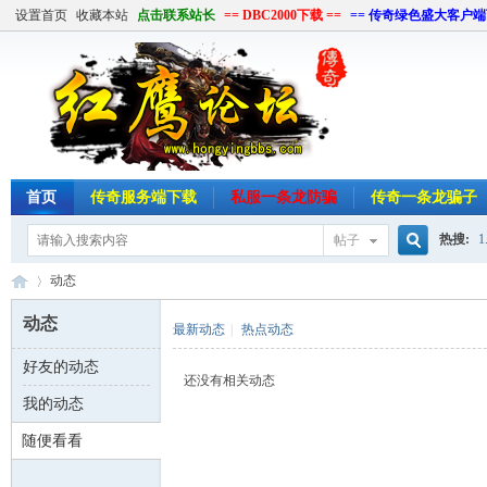
设置首页
收藏本站
点击联系站长
== DBC2000下载 ==
== 传奇绿色盛大客户端
首页
传奇服务端下载
私服一条龙防骗
传奇一条龙骗子
热搜:
1
帖子
搜
动态
单机游
动态
最新动态
|
热点动态
索
好友的动态
红
›
还没有相关动态
我的动态
随便看看