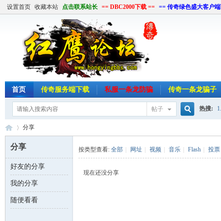
设置首页
收藏本站
点击联系站长
== DBC2000下载 ==
== 传奇绿色盛大客户端
首页
传奇服务端下载
私服一条龙防骗
传奇一条龙骗子
热搜:
1
帖子
搜
分享
单机游
分享
按类型查看:
全部
|
网址
|
视频
|
音乐
|
Flash
|
投票
索
好友的分享
红
›
现在还没分享
我的分享
随便看看