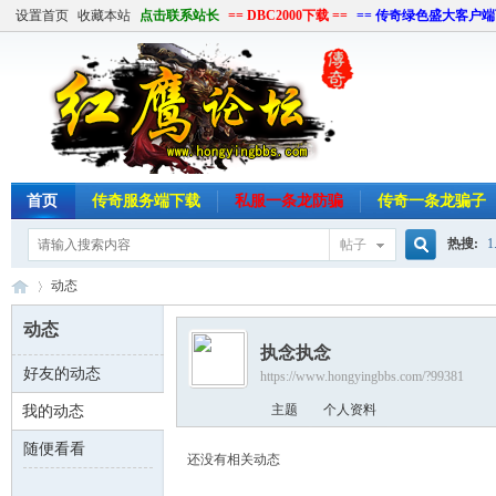
设置首页
收藏本站
点击联系站长
== DBC2000下载 ==
== 传奇绿色盛大客户端
首页
传奇服务端下载
私服一条龙防骗
传奇一条龙骗子
热搜:
1
帖子
搜
动态
单机游
动态
执念执念
索
好友的动态
https://www.hongyingbbs.com/?99381
红
›
主题
个人资料
我的动态
随便看看
还没有相关动态