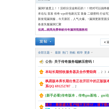
漏洞F速度上！！没积分没金刚石的！！绝对可以搞终
本论坛 首发 传奇 wpe封包刷元宝 装备 二级密码 行会
新发现漏洞服，今天新区，人气火爆。<漏洞更新里面没
掘。
各迷失服漏洞汇聚
低调灬晓禹免费奉献传奇漏洞视频教程
返
全部主题
最新
热门
热帖
精华
更多
公告:
关于传奇服务端解压密码！
本站长期招收服务器及合作赞助商
...
2
3
枫易版本库长期出售正在开区中的正版版本！www.
系QQ 691252787
...
2
[新手必看]传奇版本，传奇gm基地， gm
提示：最新盛大客户端不支持SF，请下载