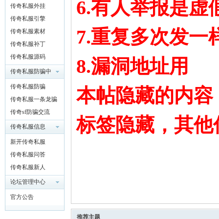
6.有人举报是虚
传奇私服外挂
传奇私服引擎
7.重复多次发一
传奇私服素材
坛
传奇私服补丁
传奇私服源码
8.漏洞地址用
传奇私服防骗中
心
传奇私服防骗
本帖隐藏的内容
传奇私服一条龙骗
子
传奇sf防骗交流
标签隐藏，其他
传奇私服信息
新开传奇私服
传奇私服问答
传奇私服新人
违反
论坛管理中心
官方公告
推荐主题