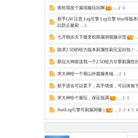
谁给我发个漏洞服玩玩啊
...
2
3
新手GM 注意 Leg引擎 Leg引擎 blu
以防止被刷
...
2
七月独步天下微变权限漏洞视频示范
..
跪求2.5D的给力版本刷属性刷元宝封包！
.
那位大神能送我一个2.5D给力引擎刷属性
求大神给一个蜀山外篇服务端
...
2
3
新手进去可以耍下，高手绕道，可以体验
求大神给个服玩，保证低调
...
2
3
AnitLeg引擎可刷漏洞服
...
2
3
4
5
6