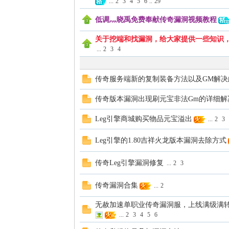
...
2
3
4
5
6
..
29
低调灬晓禹免费奉献传奇漏洞视频教程
关于挖端和找漏洞，给大家提供一些知识
...
2
3
4
传奇服务端新的复制装备方法以及GM解决
传奇版本漏洞出现刷元宝非法Gm的详细解
Leg引擎商城购买物品元宝溢出
...
2
3
Leg引擎的1.80吉祥火龙版本漏洞去除方式
传奇Leg引擎漏洞修复
...
2
3
传奇漏洞合集
...
2
无赦加速单职业传奇漏洞服，上线满级满转
...
2
3
4
5
6