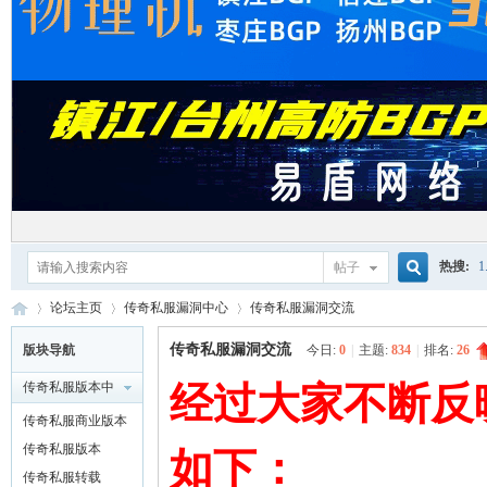
热搜:
1
帖子
搜
论坛主页
传奇私服漏洞中心
传奇私服漏洞交流
单机游
传奇私服漏洞交流
版块导航
今日:
0
|
主题:
834
|
排名:
26
传奇私服版本中
经过大家不断反
索
红
»
›
›
心
传奇私服商业版本
传奇私服版本
如下：
传奇私服转载