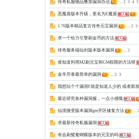
传奇私服物品叠加漏洞办法
...
2
3
4
5
恶魔盾版本升级，更名为E魔盾
.
1.76版本精品复古传奇元宝漏洞
...
2
3
求一个给力引擎刷金币的方法
传奇服务端仙剑版本版本漏洞
...
2
谁知道利用M2刷元宝和GM权限的方法呀
金羊开泰最简单的漏洞
...
2
3
我想玩个个漏洞F就是知道人少的 或者新
最近研究各种漏洞服，一点小感慨
仙境微变版本漏洞gm开区修复方法
...
求最新传奇私服漏洞
有会刷鸳鸯蝴蝶版本的元宝的吗