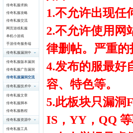
传奇私服求购
1.不允许出现
传奇私服攻略
传奇私服交流
2.不允许使用
网页游戏私服
鹰
单机小游戏
手游传奇服务端
律删帖。严重的
传奇私服漏洞中
心
传奇私服版本漏洞
4.发布的服最
传奇私服广告漏洞
传奇私服漏洞交流
容、特色等。
传奇私服技术中
心
论
传奇私服文章
5.此板块只漏
传奇私服脚本
传奇私服教程
IS，YY，QQ
传奇私服资源中
心
传奇私服工具