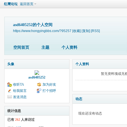
红鹰论坛
返回首页
asd6405252的个人空间
https://www.hongyingbbs.com/?95257
[收藏]
[复制]
[RSS]
空间首页
主题
个人资料
头像
个人资料
暂无资料项或无
asd6405252
收听TA
加为好友
给我留言
打个招呼
发送消息
动态
统计信息
现在还没有动态
已有
262
人来访过