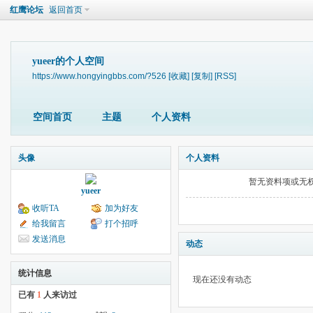
红鹰论坛
返回首页
yueer的个人空间
https://www.hongyingbbs.com/?526
[收藏]
[复制]
[RSS]
空间首页
主题
个人资料
头像
个人资料
暂无资料项或无
yueer
收听TA
加为好友
给我留言
打个招呼
发送消息
动态
统计信息
现在还没有动态
已有
1
人来访过