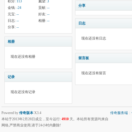
积分:
113
威望:
3
分享
金钱:
-24
贡献:
--
元宝:
--
好友:
--
日志:
--
相册:
--
日志
分享:
--
现在还没有日志
相册
现在还没有相册
留言板
现在还没有留言
记录
现在还没有记录
Powered by
传奇版本
X3.4
传奇服务端
|
本站于2013年2月28日成立，至今运行:
4910
天。本站所有资源均来自
网络,严禁商业使用,请于24小时内删除!