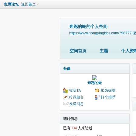
红鹰论坛
返回首页
奔跑的蛇的个人空间
https://www.hongyingbbs.com/?98777
[
空间首页
主题
个人资
头像
奔跑的蛇
收听TA
加为好友
给我留言
打个招呼
发送消息
统计信息
已有
734
人来访过