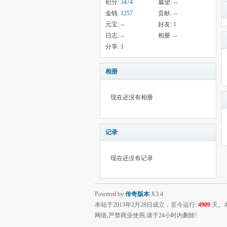
积分:
3474
威望:
--
金钱:
1257
贡献:
--
元宝:
--
好友:
1
日志:
--
相册:
--
分享:
1
相册
现在还没有相册
记录
现在还没有记录
Powered by
传奇版本
X3.4
本站于2013年2月28日成立，至今运行:
4909
天。
网络,严禁商业使用,请于24小时内删除!