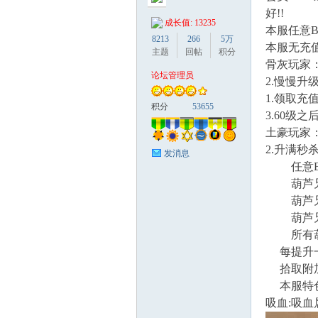
好!!
成长值: 13235
本服任意B
8213
266
5万
本服无充
主题
回帖
积分
骨灰玩家
论坛管理员
2.慢慢升
鹰
1.领取充
积分
53655
3.60级
土豪玩家
2.升满秒
发消息
任意BO
葫芦兄弟
葫芦兄弟
葫芦兄弟
论
所有葫芦
每提升一
拾取附加属
本服特色切
吸血:吸血