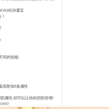
BOSS狂掉通宝
点！
！
)
不同的技能:
最高附加8条属性
切割属性,却可以让你的切割倍增!
SS!