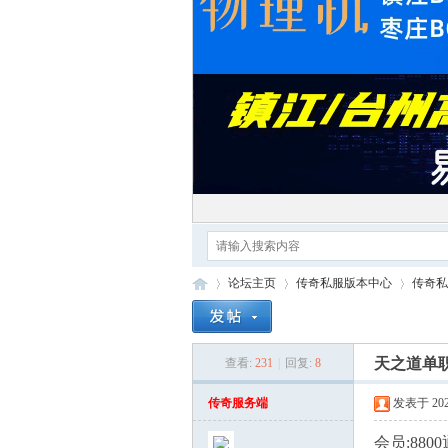
论坛主页
传奇私服版本中心
传奇私
天之道单职
查看:
231
|
回复:
8
红
»
›
›
传奇服务端
发表于 2025-
会员:88