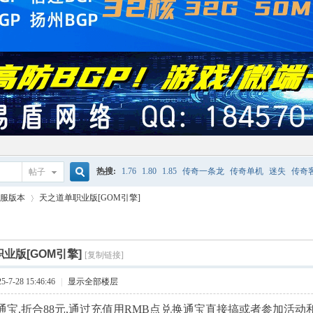
热搜:
1.76
1.80
1.85
传奇一条龙
传奇单机
迷失
传奇
帖子
搜
服版本
天之道单职业版[GOM引擎]
单机游戏
索
业版[GOM引擎]
[复制链接]
›
7-28 15:46:46
|
显示全部楼层
00通宝,折合88元,通过充值用RMB点兑换通宝直接搞或者参加活