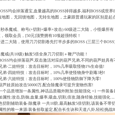
OSS均会掉落通宝,血量越高的BOSS掉得越多,福利BOSS或世界
值地图，无回馈地图，无转生地图，土豪跟普通玩家的区别是起
：
级秒杀魔戒、称号(+切割+爆率+攻击) 60级进二大陆，小怪爆所有
值，领取会员，[50元]顶赞拥有10项超强特权！
之后进二大陆，使用刀刀切割卷先打半步多的BOSS (三层三个BOSS
：
杀魔戒(共10级) 触发5倍全身刀刀切割＋鞭尸功能！
SS均会掉落葫芦,双击激活对应的葫芦兄弟,不同的葫芦娃具有
·二娃特技：攻击目标时，10%几率吸取怪物1%生命值!
·四娃特技：攻击目标时，10%几率使怪物身中剧毒3秒!
·六娃特技：攻击目标时，100%使怪物防御下降为零!
娃原始攻击50000万,配合除魔录可提升宠物伤害!
个品质增加一条属性,神话品质额外附加:技能强化 +1 一件装备
性:攻击,防御,血量,爆率,吸血,切割,倍攻,随身经验,技能强化 ...
割辅助装备-除魔录 一共10阶,最高触发5倍切割,该装备不带
属性的唯一来源:装备拾取鉴定,配合长生诀和天道八卦,轻松挑战BO