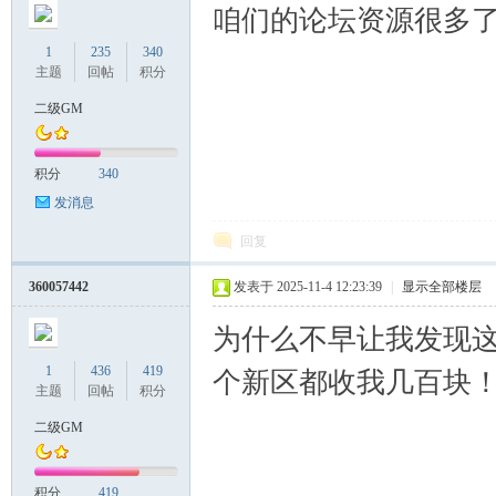
咱们的论坛资源很多
1
235
340
主题
回帖
积分
二级GM
积分
340
发消息
回复
360057442
发表于 2025-11-4 12:23:39
|
显示全部楼层
为什么不早让我发现
1
436
419
个新区都收我几百块
主题
回帖
积分
二级GM
积分
419