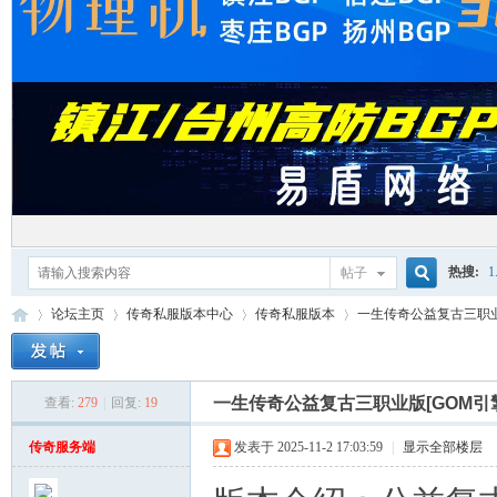
热搜:
1
帖子
搜
论坛主页
传奇私服版本中心
传奇私服版本
一生传奇公益复古三职业
单机游
索
一生传奇公益复古三职业版[GOM引
查看:
279
|
回复:
19
红
»
›
›
›
传奇服务端
发表于 2025-11-2 17:03:59
|
显示全部楼层