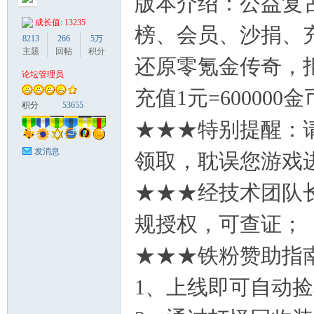
版本介绍：公益复
成长值: 13235
榜、会员、沙捐、
8213
266
5万
主题
回帖
积分
还原零氪金传奇，
论坛管理员
鹰
充值1元=60000
积分
53655
★★★特别提醒：
发消息
领取，耽误您游戏
★★★经技术团队
规授权，可查证；
论
★★★铁粉赞助指
1、上线即可自动