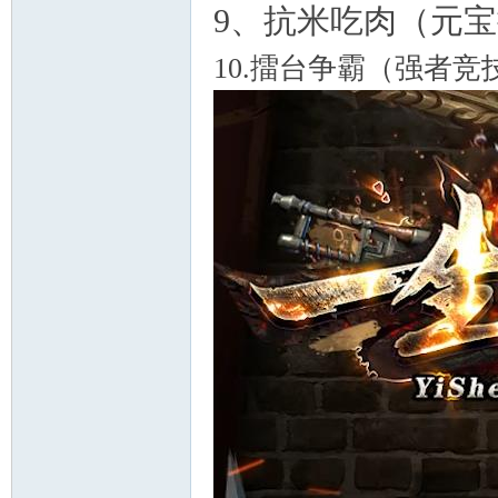
9、抗米吃肉（元
10.擂台争霸（强者