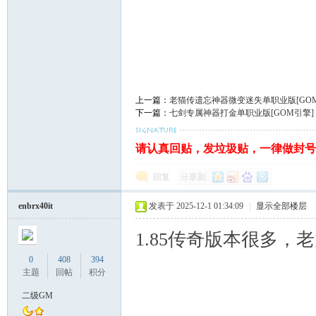
上一篇：
老猫传遗忘神器微变迷失单职业版[GO
下一篇：
七剑专属神器打金单职业版[GOM引擎]
请认真回贴，发垃圾贴，一律做封号处理。
回复
enbrx40it
发表于 2025-12-1 01:34:09
|
显示全部楼层
1.85传奇版本很多
0
408
394
主题
回帖
积分
二级GM