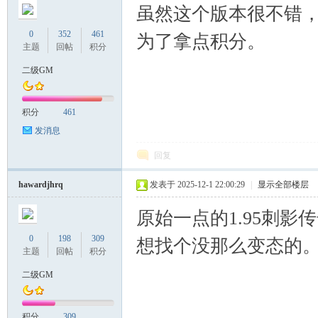
虽然这个版本很不错，
0
352
461
为了拿点积分。
主题
回帖
积分
二级GM
积分
461
发消息
回复
hawardjhrq
发表于 2025-12-1 22:00:29
|
显示全部楼层
原始一点的1.95刺
0
198
309
想找个没那么变态的
主题
回帖
积分
二级GM
积分
309