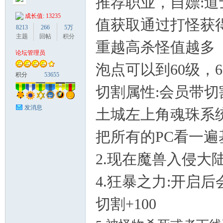
推荐职业，自嫖:道
成长值: 13235
值获取通过打怪获
8213
266
5万
主题
回帖
积分
重越高杀怪值越多
论坛管理员
鹰
泡点可以到60级，6
积分
53655
切割属性:会员带
发消息
土城左上角魂珠系
把所有的PC看一
2.现在魔兽入侵大
论
4.狂暴之力:开启后
切割+100