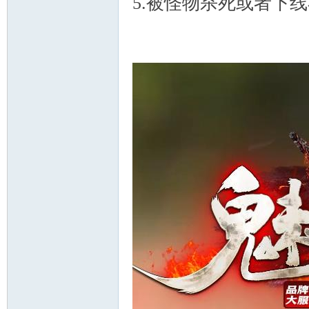
5.被怪物杀死或者下
坛