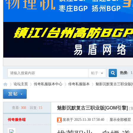
热搜:
1
帖子
搜
论坛主页
传奇私服版本中心
传奇私服版本
魅影沉默复古三职业版[
单机游
索
魅影沉默复古三职业版[GOM引擎]
查看:
308
|
回复:
15
[
红
»
›
›
›
传奇服务端
发表于 2025-11-30 17:58:40
|
显示全部楼层