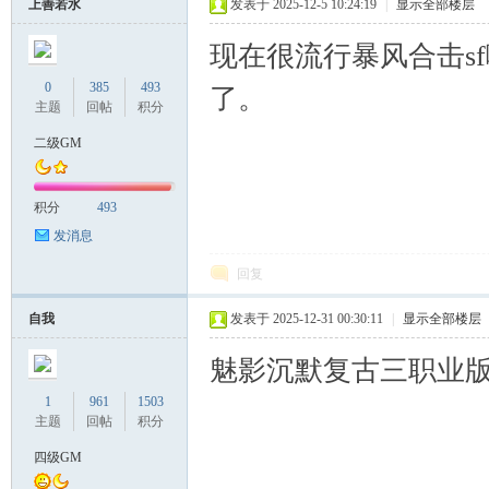
上善若水
发表于 2025-12-5 10:24:19
|
显示全部楼层
现在很流行暴风合击s
0
385
493
了。
主题
回帖
积分
二级GM
积分
493
发消息
回复
自我
发表于 2025-12-31 00:30:11
|
显示全部楼层
魅影沉默复古三职业
1
961
1503
主题
回帖
积分
四级GM