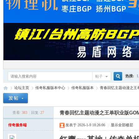
热搜:
1
帖子
搜
论坛主页
传奇私服版本中心
传奇私服版本
青春回忆主题动漫之王
单机游
索
青春回忆主题动漫之王单职业版GO
查看:
383
|
回复:
27
红
»
›
›
›
传奇服务端
发表于 2026-1-9 18:26:06
|
显示全部楼层