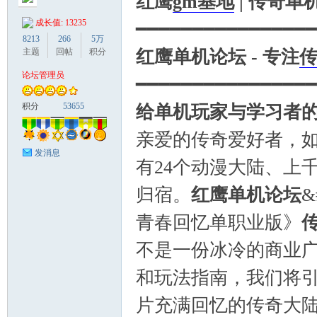
红鹰
gm基地
| 传奇
成长值: 13235
━━━━━━━━━━━━━━━━
8213
266
5万
红鹰单机论坛 - 专注
主题
回帖
积分
论坛管理员
━━━━━━━━━━━━━━━━
鹰
给单机玩家与学习者
积分
53655
亲爱的传奇爱好者，
发消息
有24个动漫大陆、上
归宿。
红鹰单机论坛
&
青春回忆单职业版》
论
不是一份冰冷的商业
和玩法指南，我们将
片充满回忆的传奇大