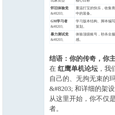
玩家类型
核心目标
怀旧体验党
重温打宝的快乐，收集
&#8203;
中的装备。
GM学习者
学习版本结构、脚本编
&#8203;
策划。
暴力测试党
体验顶级账号，秒杀全
&#8203;
感。
结语：你的传奇，你
在
红鹰单机论坛
，我
自己的、无拘无束的
&#8203; 和详细
从这里开始，你不仅
者。