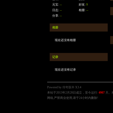
元宝:
--
好友:
9
日志:
--
相册:
--
分享:
--
相册
现在还没有相册
记录
现在还没有记录
Powered by
传奇版本
X3.4
本站于2013年2月28日成立，至今运行:
4907
天。
网络,严禁商业使用,请于24小时内删除!