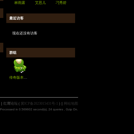
林雨露
艾思儿
刁秀碧
最近访客
现在还没有访客
部
群组
传奇版本交流
|
红鹰论坛
(
冀ICP备2023015431号-1
)
|
网站地图
 Processed in 0.569602 second(s), 24 queries , Gzip On.