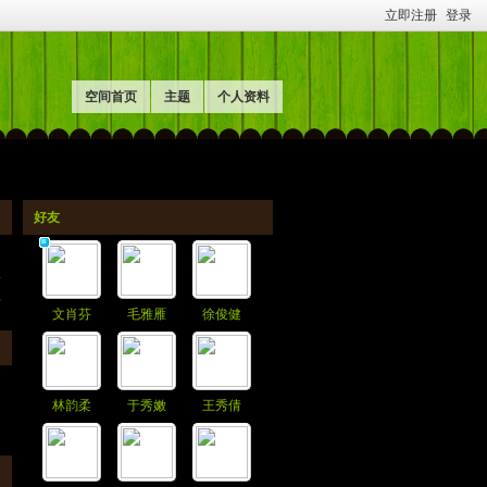
立即注册
登录
空间首页
主题
个人资料
好友
料
文肖芬
毛雅雁
徐俊健
林韵柔
于秀嫩
王秀倩