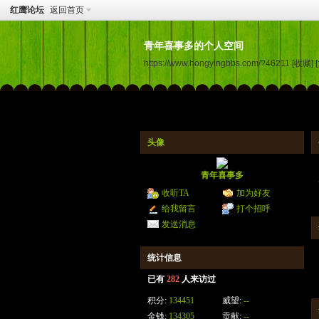
红鹰论坛
返回首页
青年喜事多的个人空间
https://www.hongyingbbs.com/?46211
[收藏]
头像
青年喜事多
收听TA
加为好友
给我留言
打个招呼
发送消息
统计信息
已有
282
人来访过
积分:
134451
威望:
--
金钱:
134305
贡献:
--