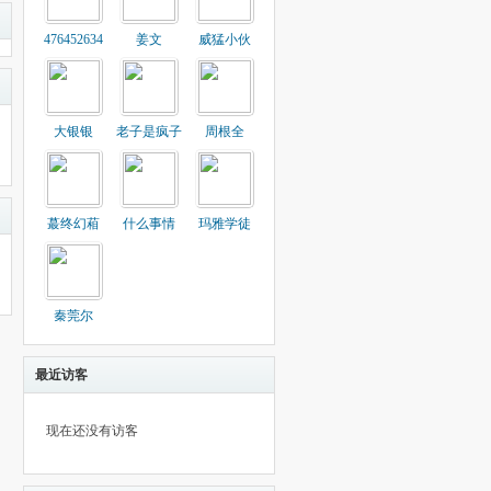
476452634
姜文
威猛小伙
大银银
老子是疯子
周根全
蕞终幻葙
什么事情
玛雅学徒
秦莞尔
最近访客
现在还没有访客