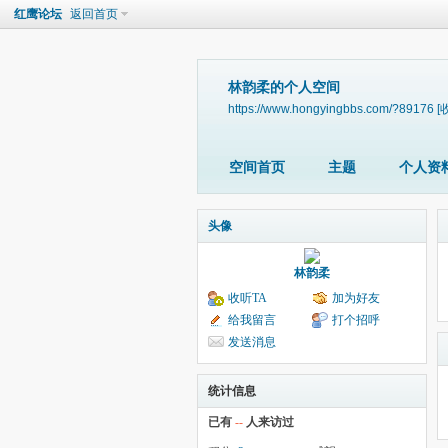
红鹰论坛
返回首页
林韵柔的个人空间
https://www.hongyingbbs.com/?89176
[
空间首页
主题
个人资
头像
林韵柔
收听TA
加为好友
给我留言
打个招呼
发送消息
统计信息
已有
--
人来访过