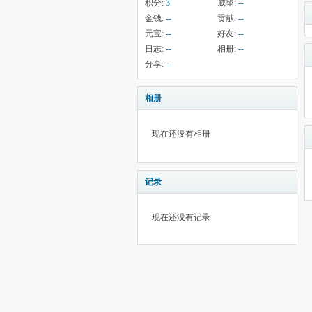
积分:
3
威望:
--
金钱:
--
贡献:
--
元宝:
--
好友:
--
日志:
--
相册:
--
分享:
--
相册
现在还没有相册
记录
现在还没有记录